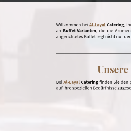
Willkommen bei
Al-Layal
Catering
, I
an
Buffet-Varianten
, die die Arome
angerichtetes Buffet regt nicht nur de
Unsere
Bei
Al-Layal
Catering
finden Sie den
auf Ihre speziellen Bedürfnisse zuges