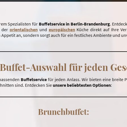
hrem Spezialisten für
Buffetservice in Berlin-Brandenburg
. Entdec
n der
orientalischen
und
europäischen
Küche direkt auf Ihre Ver
n Appetit an, sondern sorgt auch für ein festliches Ambiente und un
 Buffet-Auswahl für jeden Ge
 passenden
Buffetservice
für jeden Anlass. Wir bieten eine breite 
chnitten sind. Entdecken Sie
unsere beliebtesten Optionen
:
Brunchbuffet: