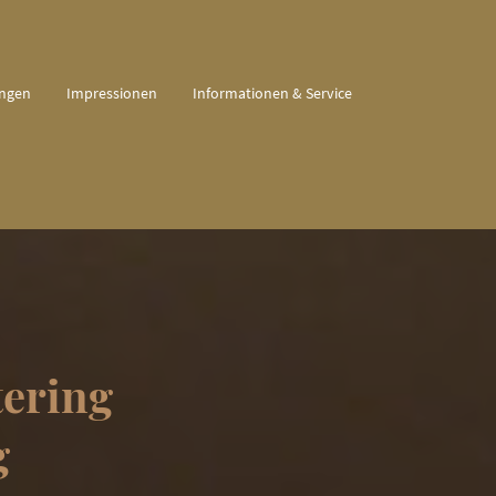
ungen
Impressionen
Informationen & Service
tering
g