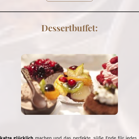
Dessertbuffet:
katze
glücklich
machen und das perfekte, süße Ende für jedes F