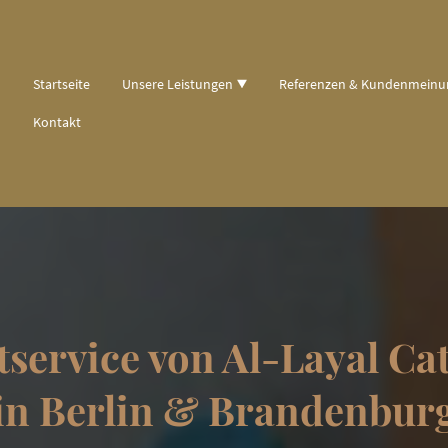
Startseite
Unsere Leistungen
Referenzen & Kundenmein
Kontakt
tservice von Al-Layal Ca
in Berlin & Brandenbur