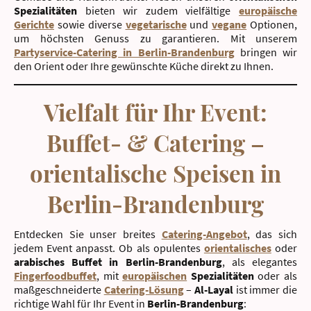
Spezialitäten
bieten wir zudem vielfältige
europäische
Gerichte
sowie diverse
vegetarische
und
vegane
Optionen,
um höchsten Genuss zu garantieren. Mit unserem
Partyservice-Catering in Berlin-Brandenburg
bringen wir
den Orient oder Ihre gewünschte Küche direkt zu Ihnen.
Vielfalt für Ihr Event:
Buffet- & Catering –
orientalische Speisen in
Berlin-Brandenburg
Entdecken Sie unser breites
Catering-Angebot
, das sich
jedem Event anpasst. Ob als opulentes
orientalisches
oder
arabisches Buffet in Berlin-Brandenburg
, als elegantes
Fingerfoodbuffet
, mit
europäischen
Spezialitäten
oder als
maßgeschneiderte
Catering-Lösung
–
Al-Layal
ist immer die
richtige Wahl für Ihr Event in
Berlin-Brandenburg
: