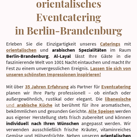
orientalisches
Eventcatering
in Berlin-Brandenburg
Erleben Sie die Einzigartigkeit unseres
Caterings
mit
orientalischen
und
arabischen Spezialitäten
im Raum
Berlin-Brandenburg
.
Al-Layal
lässt Ihre Gäste in die
faszinierende Welt von 1001 Nacht eintauchen und macht Ihr
Fest zu einem unvergesslichen Ereignis.
Lassen Sie sich von
unseren schönsten Impressionen inspirieren!
Mit über
35 Jahren Erfahrung
als Partner für
Eventcatering
planen wir Ihre Party professionell – ob einfach oder
außergewöhnlich, rustikal oder elegant. Die
libanesische
und
arabische Küche
ist berühmt für ihre aromatischen,
bekömmlichen und gesunden Gerichte.
Alle Speisen
werden
aus eigener Herstellung stets frisch zubereitet und können
individuell nach Ihren Wünschen
angepasst werden. Wir
verwenden ausschließlich frische Kräuter, vitaminreiches
Gemüse und Hülsenfrüchte. Neben unseren
orientalischen