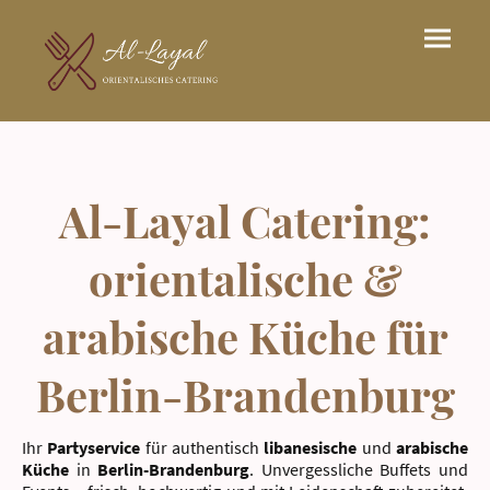
Al-Layal Catering:
orientalische &
arabische Küche für
Berlin-Brandenburg
Ihr
Partyservice
für authentisch
libanesische
und
arabische
Küche
in
Berlin-Brandenburg
. Unvergessliche Buffets und