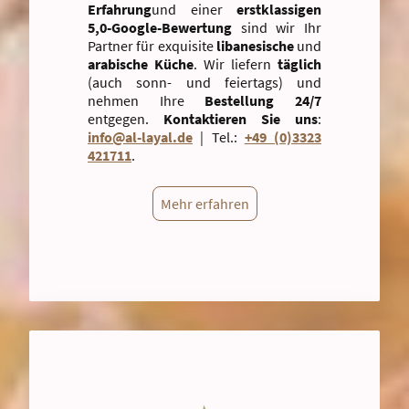
Erfahrung
und einer
erstklassigen
5,0-Google-Bewertung
sind wir Ihr
Partner für exquisite
libanesische
und
arabische Küche
. Wir liefern
täglich
(auch sonn- und feiertags) und
nehmen Ihre
Bestellung 24/7
entgegen.
Kontaktieren Sie uns
:
info@al-layal.de
| Tel.:
+49 (0)3323
421711
.
Mehr erfahren