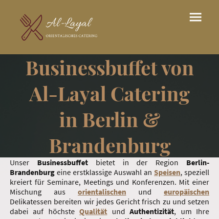
Businessbuffet von
Al-Layal Catering
in Berlin &
Brandenburg
Unser
Businessbuffet
bietet in der Region
Berlin-
Brandenburg
eine erstklassige Auswahl an
Speisen
, speziell
kreiert für Seminare, Meetings und Konferenzen. Mit einer
Mischung aus
orientalischen
und
europäischen
Delikatessen bereiten wir jedes Gericht frisch zu und setzen
dabei auf höchste
Qualität
und
Authentizität
, um Ihre